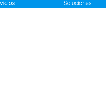
vicios
Soluciones
Pruebas de penetracion
orte Técnico (HelpDesk)
VAPT
tión de Infraestructura
taCenter)
Administracion de Servid
erseguridad (Prueba de
Administracion de Equipo
nerabilidad)
Admnistracion de Firewall
M AAS
Tickets
uciones Cloud
Proteccion de Datos
paldos y DRP
Virtualizacion
NTPAQi
Verificacion de Respaldo
ewall As A Service