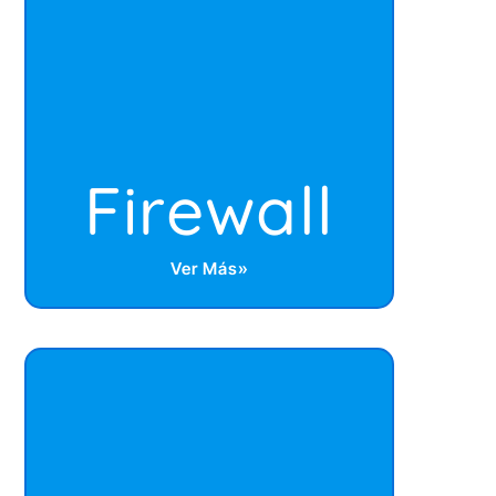
Firewall
Ver Más»