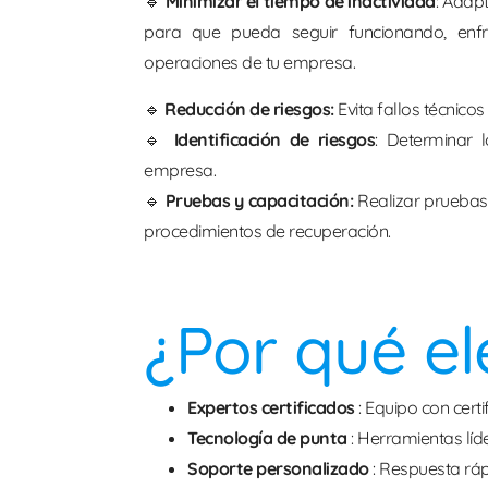
🔹
Minimizar el tiempo de inactividad
: Adap
para que pueda seguir funcionando, enf
operaciones de tu empresa.
🔹
Reducción de riesgos:
Evita fallos técnico
🔹
Identificación de riesgos
: Determinar 
empresa.
🔹
Pruebas y capacitación:
Realizar pruebas
procedimientos de recuperación.
¿Por qué el
Expertos certificados
: Equipo con certi
Tecnología de punta
: Herramientas lí
Soporte personalizado
: Respuesta ráp