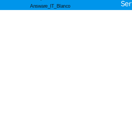
Ser
CONTACTO— DISPONIBLE 24X7
Sop
contacto@answareit.com
Ges
Equipo ventas
(Da
+52 33 3898 8861
Cib
vul
RM
Sol
Res
CO
Fir